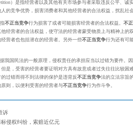
 competition）是指经营者以及其他有关市场参与者采取违反公
他人的竞争优势，损害消费者和其他经营者的合法权益，扰乱社
指
不正当竞争
行为损害了或者可能损害经营者的合法权益。
不正
其他经营者的合法权益，使守法的经营者蒙受物质上与精神上的双
的经营者也包括潜在的经营者。另外一些
不正当竞争
行为还有可
。
据我国民法的一般原理，侵权责任的承担应当以过错为要件。因
。但是，受害的经营者要证明对方具有故意或者过失往往比较困
方的过错而得不到法律的保护是违背反
不正当竞争
法的立法宗旨
的原则，以便利受害的经营者与
不正当竞争
行为作斗争。
胜诉
列商标侵权纠纷，索赔近亿元