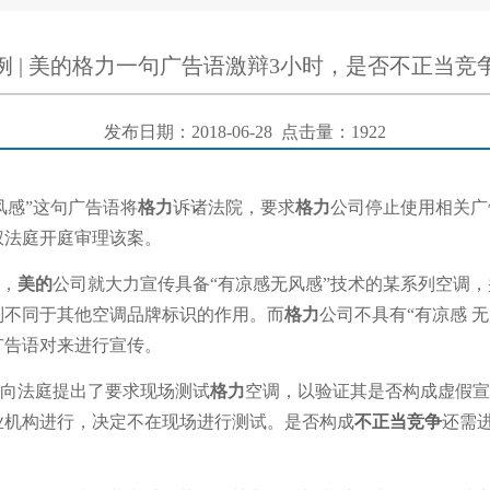
例 | 美的格力一句广告语激辩3小时，是否不正当竞
发布日期：2018-06-28 点击量：1922
风感”这句广告语将
格力
诉诸法院，要求
格力
公司停止使用相关广告
权法庭开庭审理该案。
年，
美的
公司就大力宣传具备“有凉感无风感”技术的某系列空调，
别不同于其他空调品牌标识的作用。而
格力
公司不具有“有凉感 
广告语对来进行宣传。
向法庭提出了要求现场测试
格力
空调，以验证其是否构成虚假宣
业机构进行，决定不在现场进行测试。是否构成
不正当竞争
还需