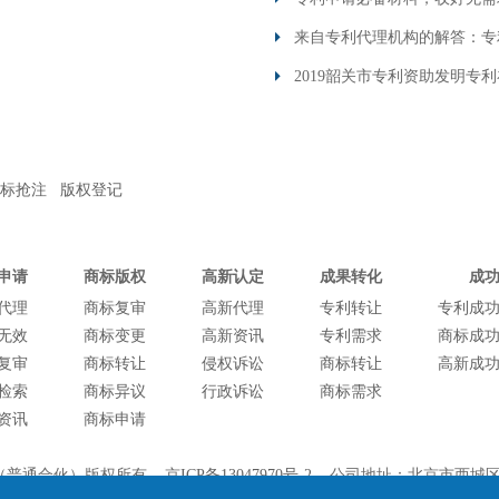
来自专利代理机构的解答：专
2019韶关市专利资助发明专利
标抢注
版权登记
申请
商标版权
高新认定
成果转化
成
代理
商标复审
高新代理
专利转让
专利成
无效
商标变更
高新资讯
专利需求
商标成
复审
商标转让
侵权诉讼
商标转让
高新成
检索
商标异议
行政诉讼
商标需求
资讯
商标申请
所（普通合伙）版权所有
京ICP备13047970号-2
公司地址：北京市西城区红