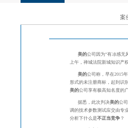
案
美的
公司因为“有凉感无
上午，禅城法院新城知识产
美的
公司称，早在2015
形式的未注册商标，起到识
美的
公司享有极高知名度的
据悉，此次判决
美的
公司
调的技术参数测试应交由专
分析下什么是
不正当竞争
？