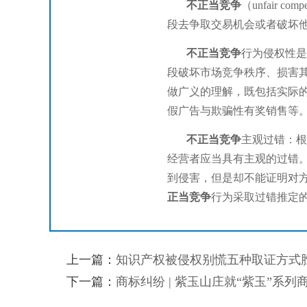
不正当竞争
（unfair
段去争取交易机会或者破坏
不正当竞争
行为侵权性是
段破坏市场竞争秩序、损害
做广义的理解，既包括实际
假广告与欺骗性有奖销售等
不正当竞争
主观过错：根
经营者应当具有主观的过错
到侵害，但是却不能证明对
正当竞争
行为采取过错推定
上一篇：
知识产权被侵权别慌五种取证方式
下一篇：
商标纠纷 | 紫玉山庄就“紫玉”系